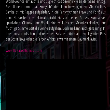
World-Sounds eintauchte und zugleich das Savoir Vivre an der Seine einsog.
Aus all dem formte das Energiebündel einen bezwingenden Mix. Coelhos
Samba ist mit Reggae aufgeladen, in die Partyrhythmen Frevo und Forró aus
dem Nordosten ihrer Heimat mischt sie auch einen Schuss Rumba der
spanischen Gitanos. Ihre Vocals sind voll frecher Melodieschlenker, ihre
fruchtige Stimme lässt die Sonne aufgehen. Doch sie kann auch ganz ruhig: In
ihren melancholischen und reizenden Balladen hört man den eleganten Puls
der Bossa Nova oder die Farben Afrikas, etwa mit einem Daumenklavier.
www.flaviacoelhomusic.com