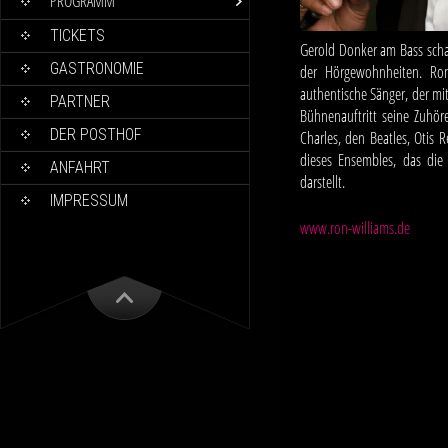
PROGRAMM
TICKETS
Gerold Donker am Bass scha
GASTRONOMIE
der Hörgewohnheiten. Ron
authentische Sänger, der mi
PARTNER
Bühnenauftritt seine Zuhö
DER POSTHOF
Charles, den Beatles, Otis
dieses Ensembles, das die
ANFAHRT
darstellt.
IMPRESSUM
www.ron-williams.de