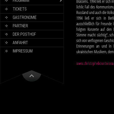
PROGRAMM
Brassens. 1994 ließ er sich i
lichlic Fall des Kommunism
TICKETS
Russland und auch die Volksr
GASTRONOMIE
1994 ließ er sich in Berl
ausschließlich für Freunde
PARTNER
folgten Konzerte auf den
DER POSTHOF
Stimme macht süchtig“, schre
sich von verflogenen Geschi
ANFAHRT
Erinnerungen an und in Be
IMPRESSUM
ukrainischen Musikern, dem T
www.christophebourdoisea