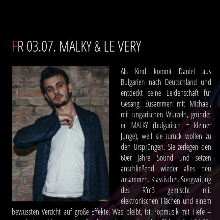
FR 03.07. MALKY & LE VERY
Als Kind kommt Daniel aus
Bulgarien nach Deutschland und
entdeckt seine Leidenschaft für
Gesang. Zusammen mit Michael,
mit ungarischen Wurzeln, gründet
er MALKY (bulgarisch = kleiner
Junge), weil sie zurück wollen zu
den Ursprüngen. Sie zerlegen den
60er Jahre Sound und setzen
anschließend wieder alles neu
zusammen. Klassisches Songwriting
des R’n‘B gemischt mit
elektronischen Flächen und einem
bewussten Verzicht auf große Effekte. Was bleibt, ist Popmusik mit Tiefe –