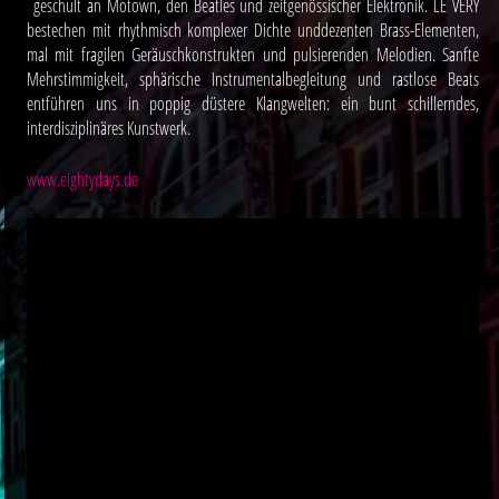
geschult an Motown, den Beatles und zeitgenössischer Elektronik. LE VERY
bestechen mit rhythmisch komplexer Dichte unddezenten Brass-Elementen,
mal mit fragilen Geräuschkonstrukten und pulsierenden Melodien. Sanfte
Mehrstimmigkeit, sphärische Instrumentalbegleitung und rastlose Beats
entführen uns in poppig düstere Klangwelten: ein bunt schillerndes,
interdisziplinäres Kunstwerk.
www.eightydays.de